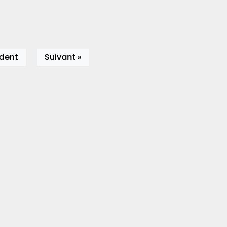
édent
Suivant »