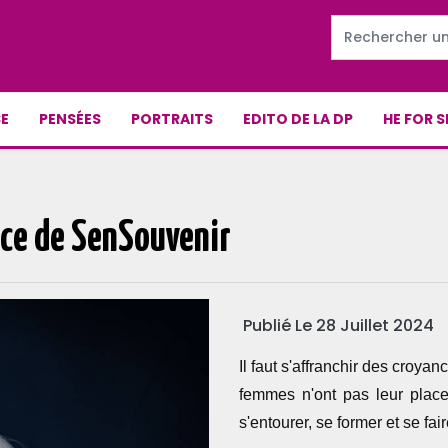
E
PENSÉES
PORTRAITS
EDITO DE LA DP
HE FOR S
ice de SenSouvenir
Publié Le 28 Juillet 2024
Il faut s'affranchir des croya
femmes n'ont pas leur place
s'entourer, se former et se fa