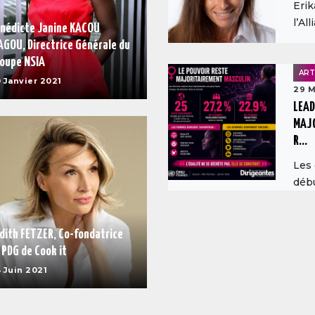
Erik
l’All
nédicte Janine KACOU
AGOU, Directrice Générale du
oupe NSIA
ART
 Janvier 2021
29 M
LEAD
MAJO
R...
Les
débu
dith FETZER, Co-fondatrice
 PDG de Cook it
 Juin 2021