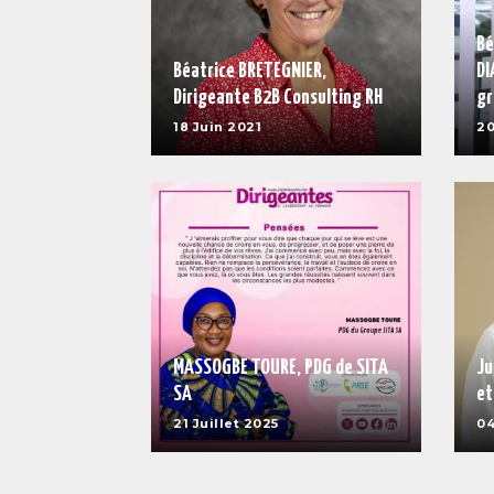
Bé
Béatrice BRETEGNIER,
DI
Dirigeante B2B Consulting RH
gr
18 Juin 2021
20
MASSOGBE TOURE, PDG de SITA
Ju
SA
et
21 Juillet 2025
04