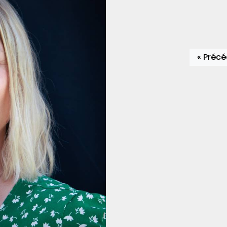
« Préc