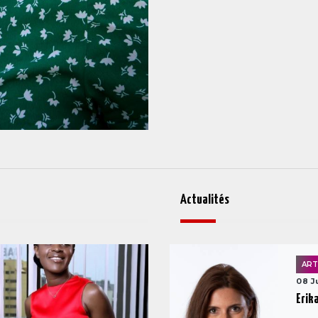
Actualités
ART
08 J
Erika