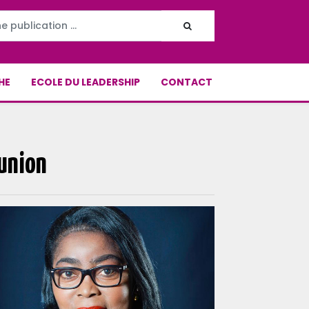
HE
ECOLE DU LEADERSHIP
CONTACT
éunion