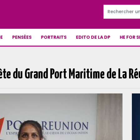
E
PENSÉES
PORTRAITS
EDITO DE LA DP
HE FOR S
ête du Grand Port Maritime de La R