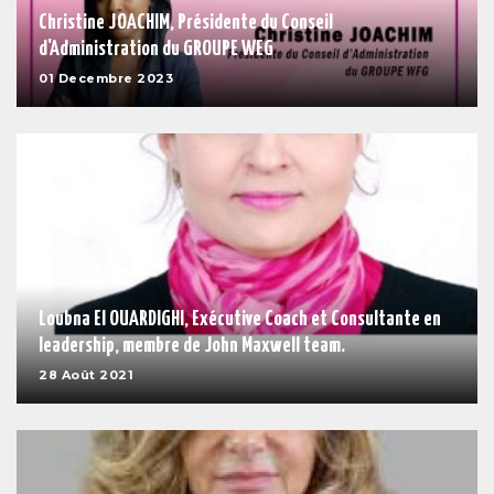
Christine JOACHIM, Présidente du Conseil
d'Administration du GROUPE WEG
01 Decembre 2023
Loubna El OUARDIGHI, Exécutive Coach et Consultante en
leadership, membre de John Maxwell team.
28 Août 2021