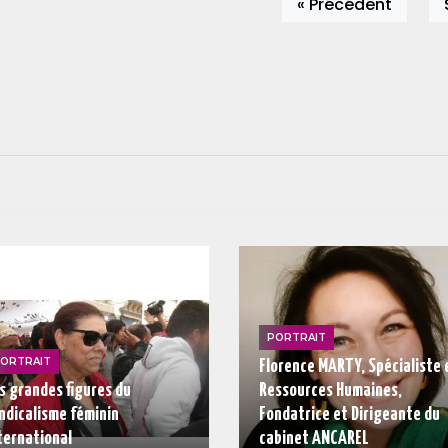
« Précédent
PORTRAIT
ORTRAIT
Florence MARTY, Spécialiste 
s grandes figures du
Ressources Humaines,
ndicalisme féminin
Fondatrice et Dirigeante du
ternational
cabinet ANCAREL