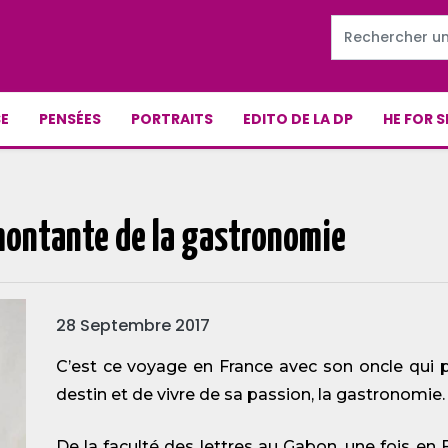
E
PENSÉES
PORTRAITS
EDITO DE LA DP
HE FOR S
 montante de la gastronomie
28 Septembre 2017
C’est ce voyage en France avec son oncle qui 
destin et de vivre de sa passion, la gastronomie.
De la faculté des lettres au Gabon, une fois en F