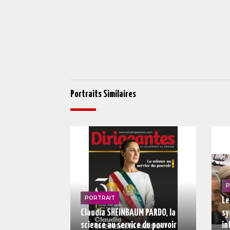
Portraits Similaires
P
PORTRAIT
Le
Claudia SHEINBAUM PARDO, la
sy
science au service du pouvoir
in