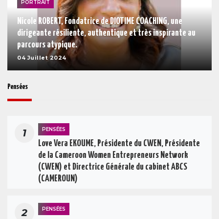
PORTRAIT
Nicole ROBERT, Fondatrice de DIOTIME COACHING, une
dirigeante résiliente, authentique et très inspirante au
parcours atypique.
04 Juillet 2024
Pensées
PENSÉES
1
Love Vera EKOUME, Présidente du CWEN, Présidente
de la Cameroon Women Entrepreneurs Network
(CWEN) et Directrice Générale du cabinet ABCS
(CAMEROUN)
PENSÉES
2