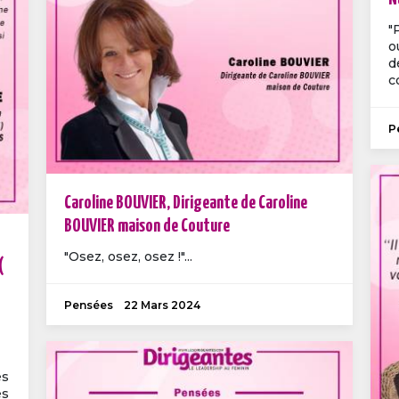
"
o
d
c
P
Caroline BOUVIER, Dirigeante de Caroline
BOUVIER maison de Couture
"Osez, osez, osez !"...
(
Pensées
22 Mars 2024
es
es