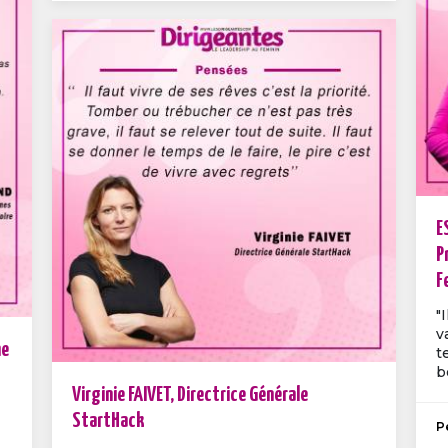
E
P
F
"
v
me
t
b
Virginie FAIVET, Directrice Générale
StartHack
P