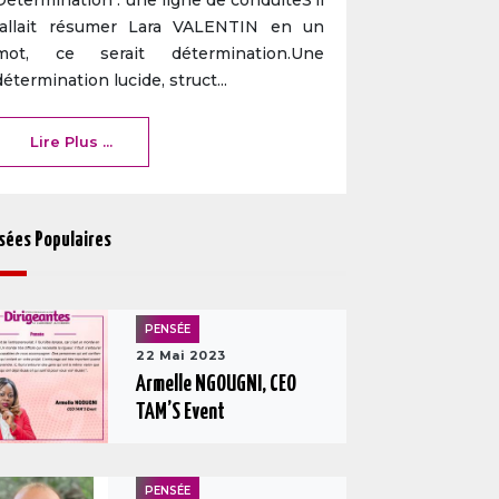
Détermination : une ligne de conduiteS’il
fallait résumer Lara VALENTIN en un
mot, ce serait détermination.Une
détermination lucide, struct...
Lire Plus ...
sées Populaires
PENSÉE
22 Mai 2023
Armelle NGOUGNI, CEO
TAM’S Event
PENSÉE