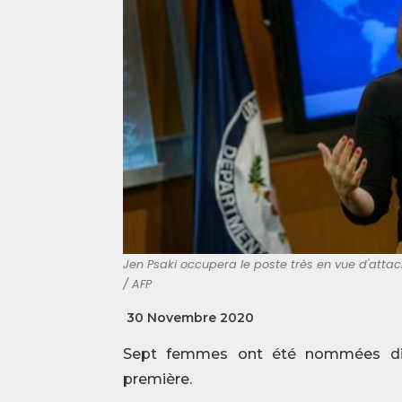
Jen Psaki occupera le poste très en vue d'att
/ AFP
30 Novembre 2020
Sept femmes ont été nommées dim
première.