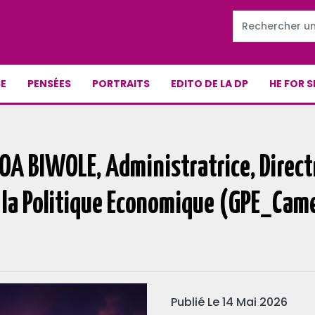
E
PENSÉES
PORTRAITS
EDITO DE LA DP
HE FOR S
OA BIWOLE, Administratrice, Direc
 la Politique Economique (GPE_Came
Publié Le 14 Mai 2026