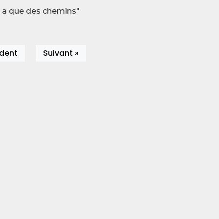
n"y a que des chemins"
édent
Suivant »