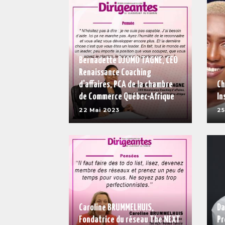
Bernadette DJOMO TAGNE, CEO
Renaissance Coaching
d'affaires, PCA de la chambre
Ch
de Commerce Québec-Afrique
In
22 Mai 2023
25
Caroline BRUMMELHUIS,
Da
Fondatrice du réseau The NEXT
Pr