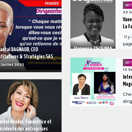
ART
22 J
Vane
La F
Il y
page
antal DAGNAUD, CEO
stitutions & Stratégies SAS
ART
 Juillet 2023
12 S
Inte
Maga
Cher
diri
nièle Henkel, Fondatrice et
ésidente des entreprises