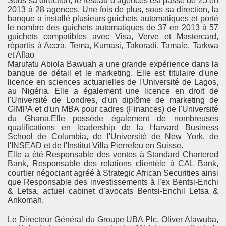
Sous sa direction, le réseau d’agences est passé de 25 en
2013 à 28 agences. Une fois de plus, sous sa direction, la
banque a installé plusieurs guichets automatiques et porté
le nombre des guichets automatiques de 37 en 2013 à 57
guichets compatibles avec Visa, Verve et Mastercard,
répartis à Accra, Tema, Kumasi, Takoradi, Tamale, Tarkwa
et Aflao
Marufatu Abiola Bawuah a une grande expérience dans la
banque de détail et le marketing. Elle est titulaire d'une
licence en sciences actuarielles de l'Université de Lagos,
au Nigéria. Elle a également une licence en droit de
l'Université de Londres, d'un diplôme de marketing de
GIMPA et d'un MBA pour cadres (Finances) de l'Université
du Ghana.Elle possède également de nombreuses
qualifications en leadership de la Harvard Business
School de Columbia, de l'Université de New York, de
l'INSEAD et de l'Institut Villa Pierrefeu en Suisse.
Elle a été Responsable des ventes à Standard Chartered
Bank, Responsable des relations clientèle à CAL Bank,
courtier négociant agréé à Strategic African Securities ainsi
que Responsable des investissements à l’ex Bentsi-Enchi
& Letsa, actuel cabinet d’avocats Bentsi-Enchil Letsa &
Ankomah.
Le Directeur Général du Groupe UBA Plc, Oliver Alawuba,