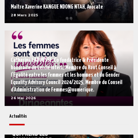
Maître Xaverine KANGUE NDONG NTAH, Avocate
28 Mars 2025
Catherine LADOUSSE, Co fondatrice & Présidente
honoraire du Cercle InterL, Membre du Haut Conseil à
l’Egalité entre les femmes et les hommes et du Gender
Equality Advisory Council 2024/2025, Membre du Conseil
d’Administration de Femmes@numerique.
26 Mai 2026
Actualités