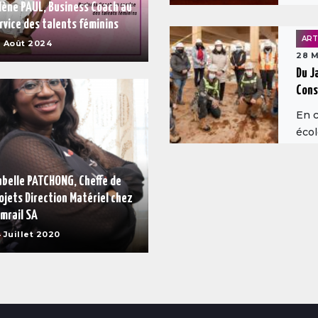
lène PAUL, Business Coach au
rvice des talents féminins
ART
 Août 2024
28 M
Du J
Cons
En c
écol
abelle PATCHONG, Cheffe de
ojets Direction Matériel chez
mrail SA
 Juillet 2020