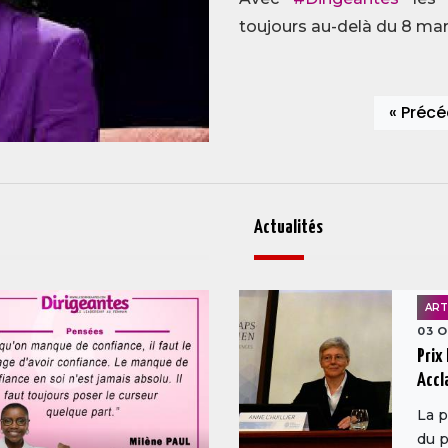
toujours au-delà du 8 ma
« Préc
Actualités
ART
03 O
Prix
Accl
La p
du p