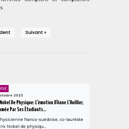
rs
édent
Suivant »
ICLE
ctobre 2023
 Nobel De Physique: L’émotion D’Anne L'Huillier,
amée Par Ses Étudiants...
hysicienne franco-suédoise, co-lauréate
rix Nobel de physiqu...