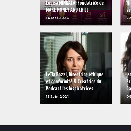
Louisa MINKALA, Fondatrice de
Mi
MAKE MONEY AND CHILL
se
16 Mai 2026
22
Leïla Bazzi, Directrice éthique
Is
et conformité & Créatrice du
Pr
Podcast les Inspiratrices
Ca
15 Juin 2021
04