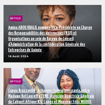
ARTICLE
Amina ABOU KHALIL nommée Vice-Présidente en Charge
des Responsabilités des entreprises (RSE) et
Organisations au sein du Bureau du Conseil
d’Administration de la confédération Générale des
Entreprises de Guinée
16 Août 2024
ARTICLE
Congo Brazzaville : échanges très intéressants entre
Madame Bel Lauretta TENE, Associée Directrice Générale
du Cabinet Afrique RSE Congo et Monsieur Félix MOUKO,