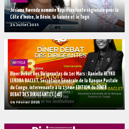
Josiane Kwenda nommée Représentante régionale pour la
Côte d’Ivoire, le Bénin, la Guinée et le Togo
24 Juillet 2023
ARTICLE
Dîner Débat Des Dirigeantes du 1er Mars : Daniella HEYKO
LEKOBA BACLET, Secrétaire Générale de la Banque Postale
du Congo, intervenante à la 13ème EDITION du DÎNER
DEBAT DES DIRIGEANTES (4D)
06 Février 2025