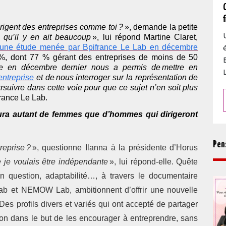
rigent des entreprises comme toi ?
», demande la petite
 qu’il y en ait beaucoup
», lui répond Martine Claret,
une étude menée par Bpifrance Le Lab en décembre
2 %, dont 77 % gérant des entreprises de moins de 50
 en décembre dernier nous a permis de mettre en
’entreprise
et de nous interroger sur la représentation de
rsuivre dans cette voie pour que ce sujet n’en soit plus
ifrance Le Lab.
 aura autant de femmes que d’hommes qui dirigeront
Pen
reprise ?
», questionne Ilanna à la présidente d’Horus
 je voulais être indépendante
», lui répond-elle. Quête
n question, adaptabilité…, à travers le documentaire
Lab et NEMOW Lab, ambitionnent d’offrir une nouvelle
es profils divers et variés qui ont accepté de partager
tion dans le but de les encourager à entreprendre, sans