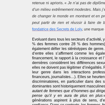
retenue ni aprioris. «
Je n’ai pas de diplôme
d’un milieu extrêmement modestes. Mais j’e
de changer le monde en montrant et en prou
peut partir de rien et réussir à faire de
fondatrice des Secrets de Loly
, une marque 
Evoluant dans tous les secteurs d’activité,
% des femmes contre 28 % des hommes) e
également défier les stéréotypes de genre.
d’entre elles s’affirment comme les égale
financement, le rapport à la croissance et 
dernières considèrent les différences sex
elles ne doivent pas légitimer d’inégalités.
leur genre dans les interactions professi
financeurs, journalistes…). Elles se heurte
discriminatoires, en particulier dans des 
dominantes sont historiquement masculines
autant de femmes que d’hommes qui diriger
pense qu’il y en aura de plus en plus
»
générations aspirent à plus de sens, d
confiance. Dans ce contexte, les femmes, fo