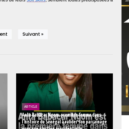
ent
Suivant »
ARTICLE
Anta Babacar Ngom, première femme dans
l'histoire du Sénégal à valider son parrainage
pour une élection présidentielle.