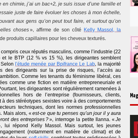
 en chimie, j’ai un bac+2, je suis issue d’une famille et
ssaie juste de faire évoluer les choses à mon échelle,
vant aux gens qu’on peut tout faire, et surtout qu’on
 belles choses
», affirme de son côté
Kelly Massol, la
de produits capillaires pour les cheveux texturés.
 y compris ceux réputés masculins, comme l’industrie (22
t le BTP (12 % vs 15 %), les dirigeantes semblent
 Selon
l'étude menée par Bpifrance Le Lab
, la majorité
s des dirigeants sur la prise de risques, l’accès au
l’ambition. Comme les tenants du féminisme libéral, ces
uées comme une fiction en matière entrepreneuriale et
 Pourtant, les dirigeantes sont régulièrement ramenées à
onnelles hors de l’entreprise (fournisseurs, clients,
Mag
nt à des stéréotypes sexistes voire à des comportements
secteurs techniques, dont les normes professionnelles
. Mais alors, «
est-ce que tu penses qu’un jour il y aura
ont des entreprises ?
», interroge la petite Ilanna. «
Je
, lui répond Kelly Massol. Mais surtout, les jeunes
’engagement (notamment en matière de climat) et de
rtes de leurs
soft skills
, semblent toutes prédisposées à