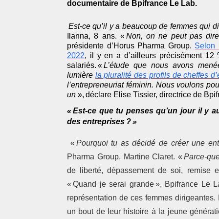
documentaire de Bpifrance Le Lab.
Est-ce qu’il y a beaucoup de femmes qui di
Ilanna, 8 ans. «
Non, on ne peut pas dire
présidente d’Horus Pharma Group.
Selon 
2022
, il y en a d’ailleurs précisément 1
salariés. «
L’étude que nous avons menée
lumière
la pluralité des profils de cheffes d
l’entrepreneuriat féminin. Nous voulons pou
un
», déclare Elise Tissier, directrice de Bp
« Est-ce que tu penses qu’un jour il y
des entreprises ? »
«
Pourquoi tu as décidé de créer une ent
Pharma Group, Martine Claret. «
Parce-que
de liberté, dépassement de soi, remise e
« Quand je serai grande », Bpifrance Le 
représentation de ces femmes dirigeantes. D
un bout de leur histoire à la jeune généra