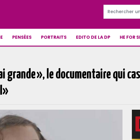
E
PENSÉES
PORTRAITS
EDITO DE LA DP
HE FOR S
i grande », le documentaire qui cas
TI»