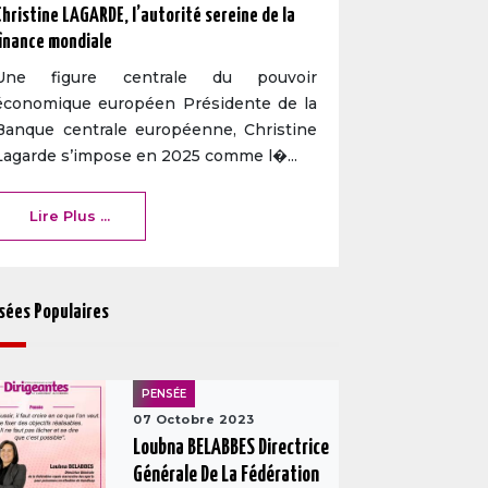
Christine LAGARDE, l’autorité sereine de la
finance mondiale
Une figure centrale du pouvoir
économique européen Présidente de la
Banque centrale européenne, Christine
Lagarde s’impose en 2025 comme l�...
Lire Plus ...
sées Populaires
PENSÉE
07 Octobre 2023
Loubna BELABBES Directrice
Générale De La Fédération