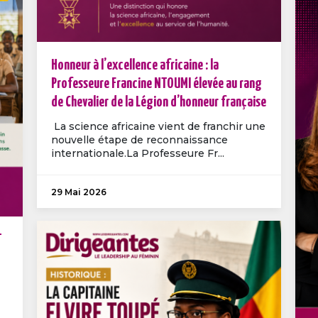
Honneur à l’excellence africaine : la
Professeure Francine NTOUMI élevée au rang
de Chevalier de la Légion d’honneur française
La science africaine vient de franchir une
nouvelle étape de reconnaissance
internationale.La Professeure Fr...
29 Mai 2026
T