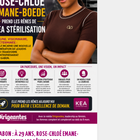
ABON : À 29 ANS, ROSE-CHLOÉ EMANE-