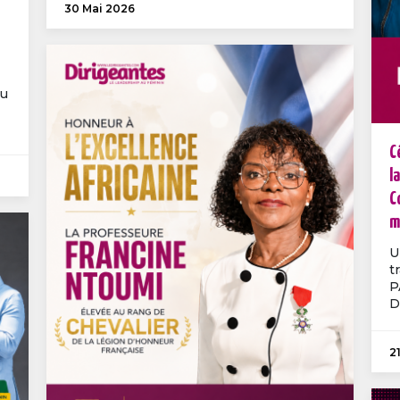
30 Mai 2026
au
C
l
C
m
U
t
P
Di
2