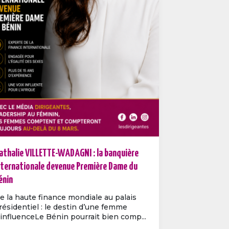
athalie VILLETTE-WADAGNI : la banquière
nternationale devenue Première Dame du
énin
e la haute finance mondiale au palais
résidentiel : le destin d’une femme
’influenceLe Bénin pourrait bien comp...