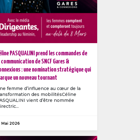
éline PASQUALINI prend les commandes de
a communication de SNCF Gares &
onnexions : une nomination stratégique qui
arque un nouveau tournant
ne femme d’influence au cœur de la
ransformation des mobilitésCéline
ASQUALINI vient d’être nommée
rectric...
1 Mai 2026