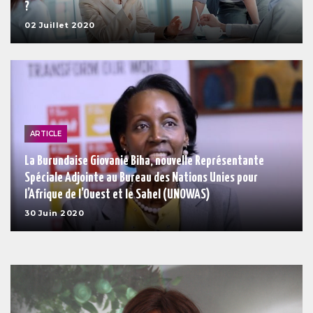
?
02 Juillet 2020
ARTICLE
La Burundaise Giovanie Biha, nouvelle Représentante
Spéciale Adjointe au Bureau des Nations Unies pour
l’Afrique de l’Ouest et le Sahel (UNOWAS)
30 Juin 2020