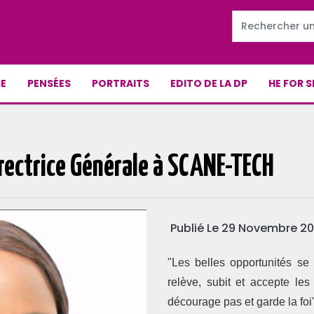
E
PENSÉES
PORTRAITS
EDITO DE LA DP
HE FOR S
rectrice Générale à SCANE-TECH
Publié Le 29 Novembre 2
"Les belles opportunités se 
relève, subit et accepte les
décourage pas et garde la foi