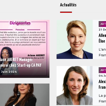
Actualités
ART
21 D
Alle
Élue 
L'an
Fran
iane AKERET Manager
néral chez Start-up CA PAY
ART
 Juin 2024
04 J
Alex
Fran
La p
Fran