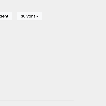
édent
Suivant »