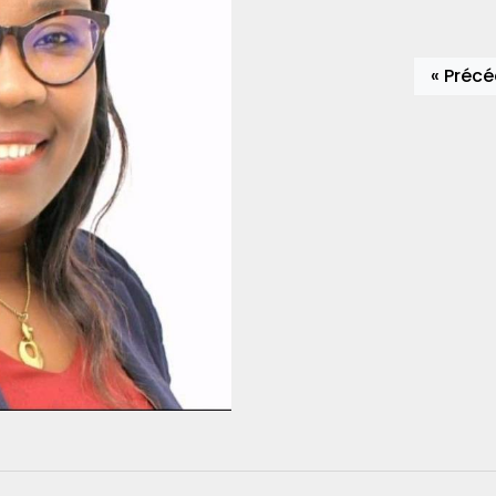
« Préc