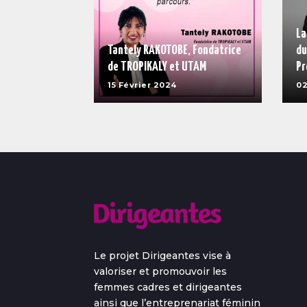
La
Tantely RAKOTOBE, Fondatrice
du
de TROPIKALY et UTAM
Pr
15 Février 2024
02
Le projet Dirigeantes vise à
valoriser et promouvoir les
femmes cadres et dirigeantes
ainsi que l’entreprenariat féminin