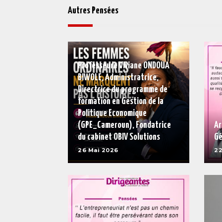
Autres Pensées
Professeure Viviane ONDOUA
BIWOLE, Administratrice,
Directrice du programme de
formation en Gestion de la
Politique Economique
(GPE_Cameroun), Fondatrice
Ar
du cabinet OBIV Solutions
Gé
26 Mai 2026
22