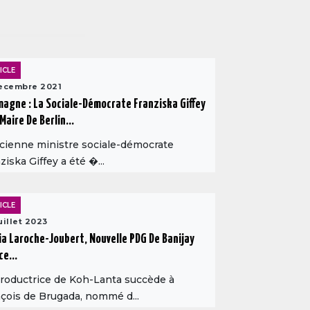
ICLE
ecembre 2021
magne : La Sociale-Démocrate Franziska Giffey
Maire De Berlin...
cienne ministre sociale-démocrate
ziska Giffey a été �...
ICLE
uillet 2023
ia Laroche-Joubert, Nouvelle PDG De Banijay
ce...
roductrice de Koh-Lanta succède à
çois de Brugada, nommé d...