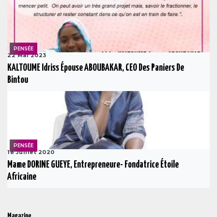
PENSÉE
22 Mai 2023
KALTOUME Idriss Épouse ABOUBAKAR, CEO Des Paniers De
Bintou
PENSÉE
18 Juillet 2020
Mame DORINE GUEYE, Entrepreneure- Fondatrice Étoile
Africaine
Magazine