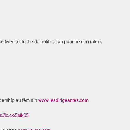
ctiver la cloche de notification pour ne rien rater).
dership au féminin
www.lesdirigeantes.com
s://lc.cx/5sik05