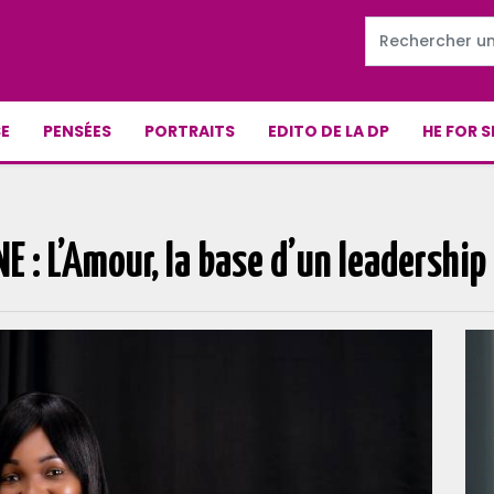
E
PENSÉES
PORTRAITS
EDITO DE LA DP
HE FOR S
E : L’Amour, la base d’un leadership