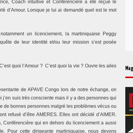
ce, Coach intuitive et Conférencière a été reçue le
lé d’Amour. Lorsque je lui ai demandé quel est le mot
 notamment un licenciement, la martiniquaise Peggy
te de leur identité et/ou leur mission s’est posée
C’est quoi l’Amour ?
C’est quoi la vie ? Ouvre les ailes
Mag
présentante de APAVE Congo lors de notre échange, on
j’en suis très consciente mais il y a des personnes qui
être de bonnes personnes malgré les problèmes vécus ou
s ont refusé d’être AMERES. Elles ont décidé d’AIMER.
h, Conférencière qui en dehors du licenciement a aussi
e. Pour cette dirigeante martiniquaise, nous devons