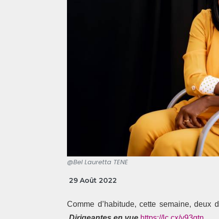
@Bel Lauretta TENE
29 Août 2022
Comme d’habitude, cette semaine, deux dir
Dirigeantes en vue
https://lc.cx/v93gtn
.