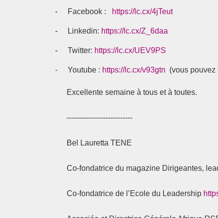
-
Facebook :
https://lc.cx/4jTeut
-
Linkedin:
https://lc.cx/Z_6daa
-
Twitter:
https://lc.cx/UEV9PS
-
Youtube :
https://lc.cx/v93gtn
(vous pouvez a
Excellente semaine à tous et à toutes.
---------------------------
Bel Lauretta TENE
Co-fondatrice du magazine Dirigeantes, lea
Co-fondatrice de l’Ecole du Leadership
http