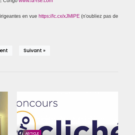
RSE Congo
www.ia-rse.com
Dirigeantes en vue
https://lc.cx/xJMIPE
(n'oubliez pas de
ent
Suivant »
ARTICLE