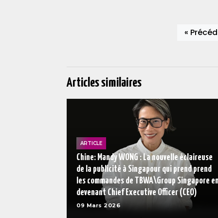
« Précéd
Articles similaires
ARTICLE
Chine: Mandy WONG : La nouvelle éclaireuse
de la publicité à Singapour qui prend prend
les commandes de TBWA\Group Singapore e
devenant Chief Executive Officer (CEO)
09 Mars 2026