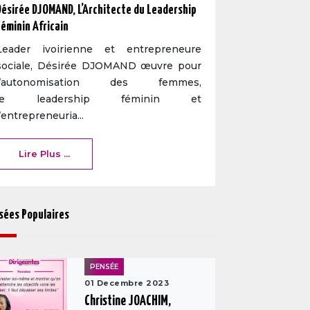
Désirée DJOMAND, L’Architecte du Leadership
Féminin Africain
Leader ivoirienne et entrepreneure
sociale, Désirée DJOMAND œuvre pour
l’autonomisation des femmes,
le leadership féminin et
l’entrepreneuria...
Lire Plus ...
sées Populaires
PENSÉE
01 Decembre 2023
Christine JOACHIM,