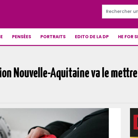
E
PENSÉES
PORTRAITS
EDITO DE LA DP
HE FOR S
ion Nouvelle-Aquitaine va le mettre