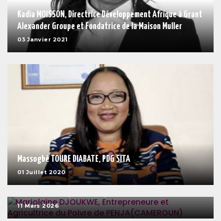
Kadia MOISSON, Directrice Développement Afrique à Grant
Alexander Groupe et Fondatrice de la Maison Muller
03 Janvier 2021
Massogbè TOURE DIABATE, PDG SITA
01 Juillet 2020
Marjolaine DJOUKWE, Entrepreneure et Agricultrice du
Poivre de PENJA(CAMEROUN)
11 Mars 2026