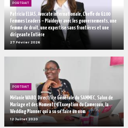
PORTRAIT
Patricia ELIAS, Avocate internationale, Cheffe du G100
Femmes Leaders – Plaidoyer avec les gouvernements, une
femme de droit, une expertise sans frontières et une
dirigeante Entière
27 Février 2026
PORTRAIT
Mélanie WABO, Directrice Générale du SAMMEC, Salon de
Mariage et des Moments d’Exception du Cameroun, la
Wedding Planner qui a su se faire un nom
12 Juillet 2020