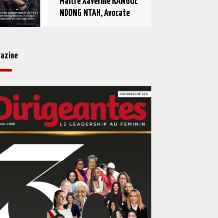
Maître Xaverine KANGUE
NDONG NTAH, Avocate
azine